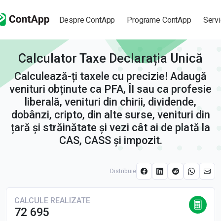
Despre ContApp
Programe ContApp
Servi
Calculator Taxe Declarația Unică
Calculează-ți taxele cu precizie! Adaugă
venituri obținute ca PFA, ÎI sau ca profesie
liberală, venituri din chirii, dividende,
dobânzi, cripto, din alte surse, venituri din
țară și străinătate și vezi cât ai de plată la
CAS, CASS și impozit.
Distribuie
CALCULE REALIZATE
72 695