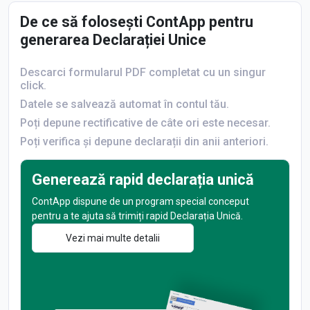
De ce să folosești ContApp pentru
generarea Declarației Unice
Descarci formularul PDF completat cu un singur
click.
Datele se salvează automat în contul tău.
Poți depune rectificative de câte ori este necesar.
Poți verifica și depune declarații din anii anteriori.
Generează rapid declarația unică
ContApp dispune de un program special conceput
pentru a te ajuta să trimiți rapid Declarația Unică.
Vezi mai multe detalii