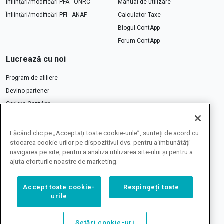
Înființări/modificări PFA - ONRC
Manual de utilizare
Înființări/modificări PFI - ANAF
Calculator Taxe
Blogul ContApp
Forum ContApp
Lucrează cu noi
Program de afiliere
Devino partener
Cariere ContApp
Contactează-ne
Făcând clic pe „Acceptați toate cookie-urile”, sunteți de acord cu
stocarea cookie-urilor pe dispozitivul dvs. pentru a îmbunătăți
navigarea pe site, pentru a analiza utilizarea site-ului și pentru a
ajuta eforturile noastre de marketing.
Toate prețurile de pe site
Accept toate cookie-
Respingeți toate
includ TVA 21%
urile
Setări cookie-uri